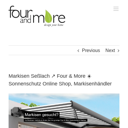
Skip
to
content
Previous
Next
Markisen Seßlach ↗️ Four & More ☀️
Sonnenschutz Online Shop, Markisenhändler