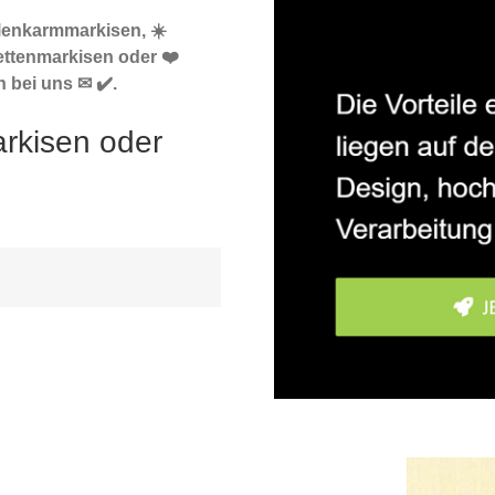
elenkarmmarkisen, ☀️
ttenmarkisen oder ❤️
 bei uns ✉ ✔️.
rkisen oder