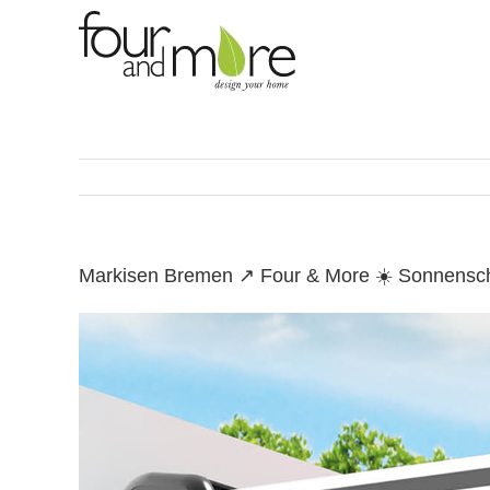
Skip
to
content
Markisen Bremen ↗️ Four & More ☀️ Sonnensch