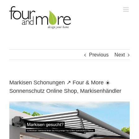
Skip
to
content
Previous
Next
Markisen Schonungen ↗️ Four & More ☀️
Sonnenschutz Online Shop, Markisenhändler