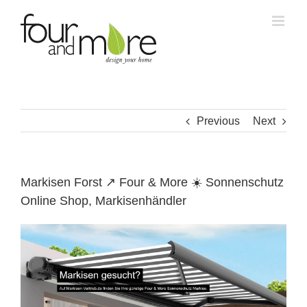
Skip
to
content
Previous
Next
Markisen Forst ↗️ Four & More ☀️ Sonnenschutz
Online Shop, Markisenhändler