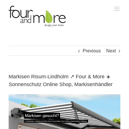
Skip
to
content
Previous
Next
Markisen Risum-Lindholm ↗️ Four & More ☀️
Sonnenschutz Online Shop, Markisenhändler