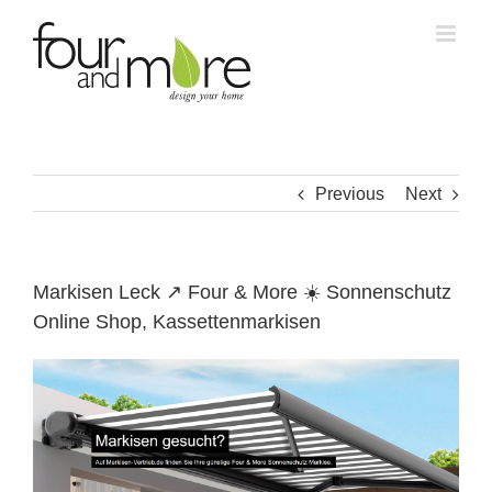
Skip
to
content
Previous
Next
Markisen Leck ↗️ Four & More ☀️ Sonnenschutz
Online Shop, Kassettenmarkisen