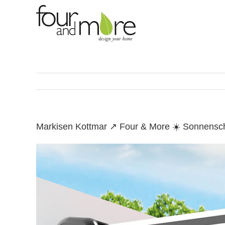
Skip
to
content
Markisen Kottmar ↗️ Four & More ☀️ Sonnensc