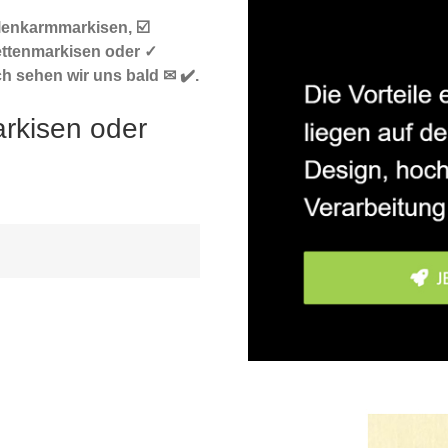
lenkarmmarkisen, ☑️
ettenmarkisen oder ✓
h sehen wir uns bald ✉ ✔️.
rkisen oder