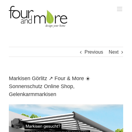
Skip
to
content
Previous
Next
Markisen Görlitz ↗️ Four & More ☀️
Sonnenschutz Online Shop,
Gelenkarmmarkisen