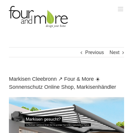
Skip
to
content
Previous
Next
Markisen Cleebronn ↗️ Four & More ☀️
Sonnenschutz Online Shop, Markisenhändler