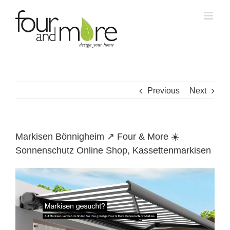
Skip
to
content
Previous
Next
Markisen Bönnigheim ↗️ Four & More ☀️
Sonnenschutz Online Shop, Kassettenmarkisen