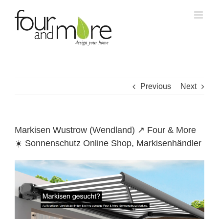
Skip
to
content
Previous
Next
Markisen Wustrow (Wendland) ↗️ Four & More
☀️ Sonnenschutz Online Shop, Markisenhändler