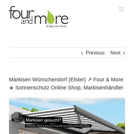
Skip
to
content
Previous
Next
Markisen Wünschendorf (Elster) ↗️ Four & More
☀️ Sonnenschutz Online Shop, Markisenhändler