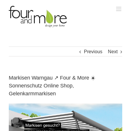
Skip
to
content
Previous
Next
Markisen Warngau ↗️ Four & More ☀️
Sonnenschutz Online Shop,
Gelenkarmmarkisen