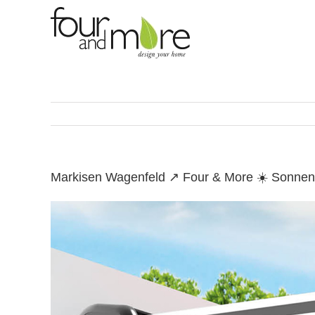
Skip
to
content
Markisen Wagenfeld ↗️ Four & More ☀️ Sonnen