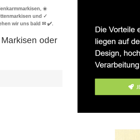
elenkarmmarkisen, ☀️
ettenmarkisen und ✓
ehen wir uns bald ✉ ✔️.
 Markisen oder