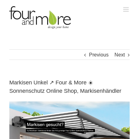
Skip
to
content
Previous
Next
Markisen Unkel ↗️ Four & More ☀️
Sonnenschutz Online Shop, Markisenhändler