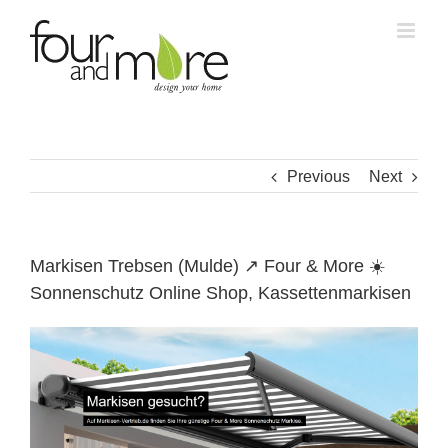
Skip
to
content
Previous
Next
Markisen Trebsen (Mulde) ↗️ Four & More ☀️
Sonnenschutz Online Shop, Kassettenmarkisen