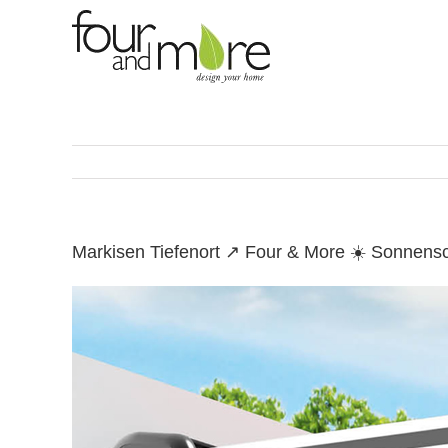
Skip
to
content
Markisen Tiefenort ↗️ Four & More ☀️ Sonnens