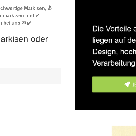
ochwertige Markisen, 🔝
enmarkisen und ✓
h bei uns ✉ ✔️.
Markisen oder