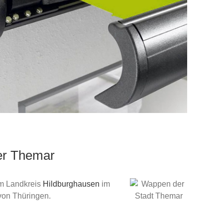
er Themar
im Landkreis
Hildburghausen
im
von Thüringen.