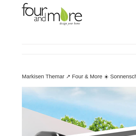
Skip
to
content
Markisen Themar ↗️ Four & More ☀️ Sonnensch