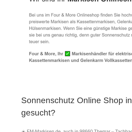
Sonnenschutz Online Shop i
gesucht?
☀️ FM-Markisen.de, auch in 98660 Themar – Tachbac