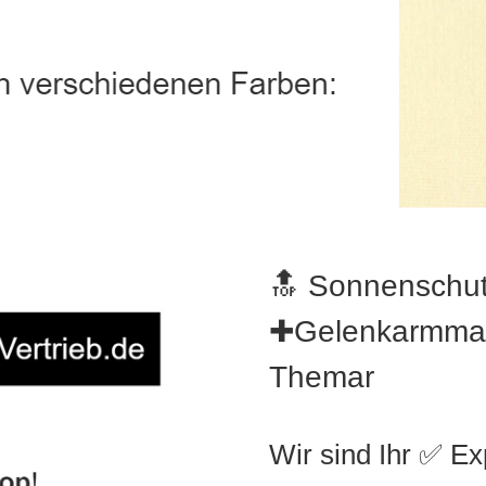
🔝 Sonnenschut
✚Gelenkarmmark
Themar
Wir sind Ihr ✅ E