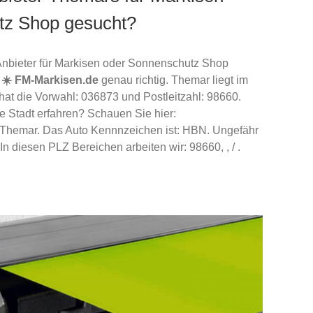
tz Shop gesucht?
Anbieter für Markisen oder Sonnenschutz Shop
d
☀️ FM-Markisen.de
genau richtig. Themar liegt im
at die Vorwahl: 036873 und Postleitzahl: 98660.
e Stadt erfahren? Schauen Sie hier:
ki/Themar. Das Auto Kennnzeichen ist: HBN. Ungefähr
n diesen PLZ Bereichen arbeiten wir: 98660, , / .