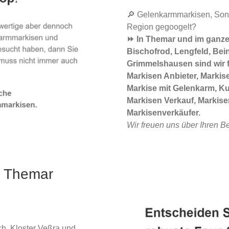
🔎 Gelenkarmmarkisen, Sonn
Region gegoogelt?
⏩ In Themar und im ganze
Bischofrod, Lengfeld, Bei
Grimmelshausen sind wir f
Markisen Anbieter, Marki
Markise mit Gelenkarm, Ku
Markisen Verkauf, Markise
Markisenverkäufer.
Wir freuen uns über Ihren B
n Themar
h, Kloster Veßra und