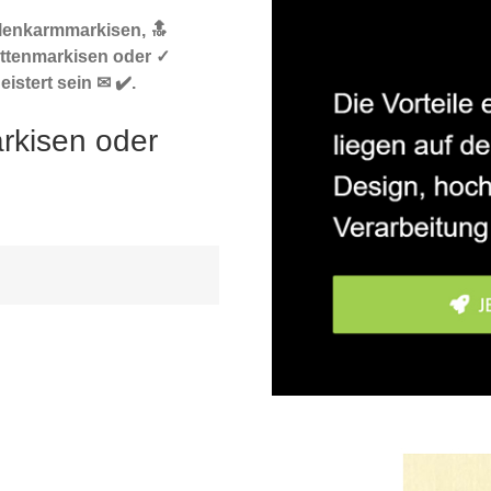
elenkarmmarkisen, 🔝
ttenmarkisen oder ✓
istert sein ✉ ✔️.
rkisen oder