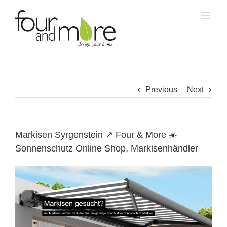
Skip
to
content
Previous
Next
Markisen Syrgenstein ↗️ Four & More ☀️
Sonnenschutz Online Shop, Markisenhändler