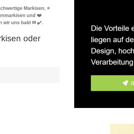
ochwertige Markisen, ⭐
enmarkisen und ❤️
 wir uns bald ✉ ✔️.
rkisen oder