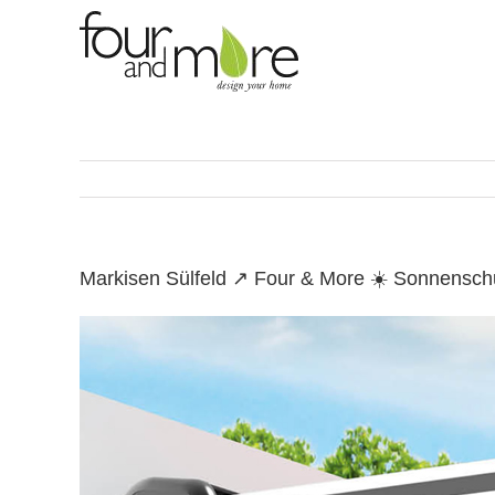
Skip
to
content
Markisen Sülfeld ↗️ Four & More ☀️ Sonnensch