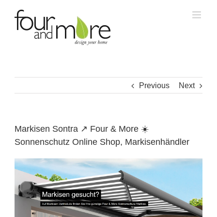
Skip
to
content
Previous
Next
Markisen Sontra ↗️ Four & More ☀️
Sonnenschutz Online Shop, Markisenhändler