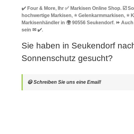
✔️ Four & More, Ihr ✅ Markisen Online Shop. ☑️ S
hochwertige Markisen, ⭐ Gelenkarmmarkisen, ⭐ 
Markisenhändler in 🌍 90556 Seukendorf. ⏩ Auch 
sein ✉ ✔️.
Sie haben in Seukendorf nac
Sonnenschutz gesucht?
😃 Schreiben Sie uns eine Email!