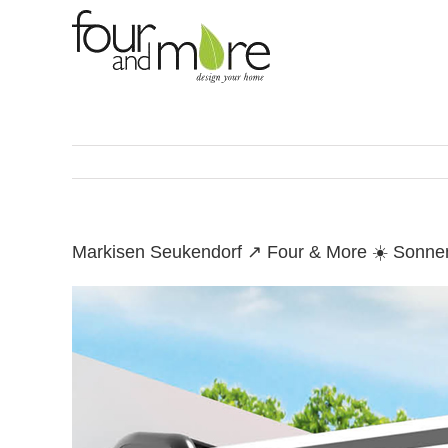
Skip
to
content
Markisen Seukendorf ↗️ Four & More ☀️ Sonne