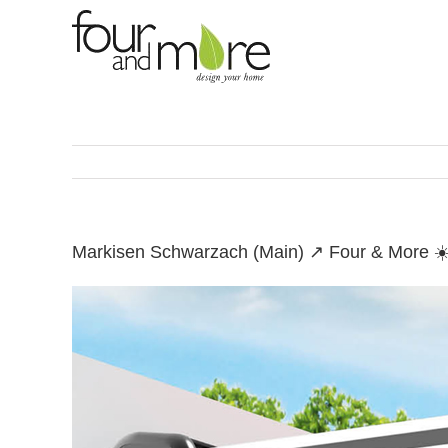
Skip
to
content
Markisen Schwarzach (Main) ↗️ Four & More 