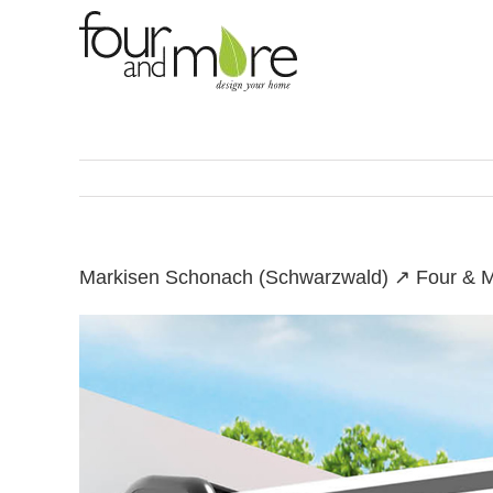
Skip
to
content
Markisen Schonach (Schwarzwald) ↗️ Four & M