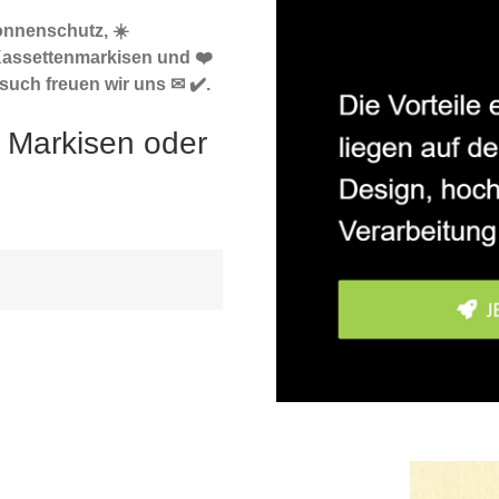
onnenschutz, ☀️
Kassettenmarkisen und ❤️
such freuen wir uns ✉ ✔️.
 Markisen oder