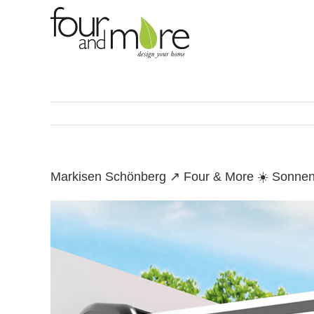
Skip
to
content
Markisen Schönberg ↗️ Four & More ☀️ Sonnen