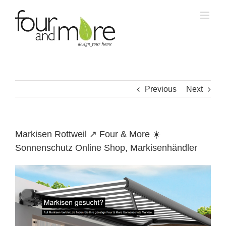
Skip
to
content
Previous
Next
Markisen Rottweil ↗️ Four & More ☀️
Sonnenschutz Online Shop, Markisenhändler