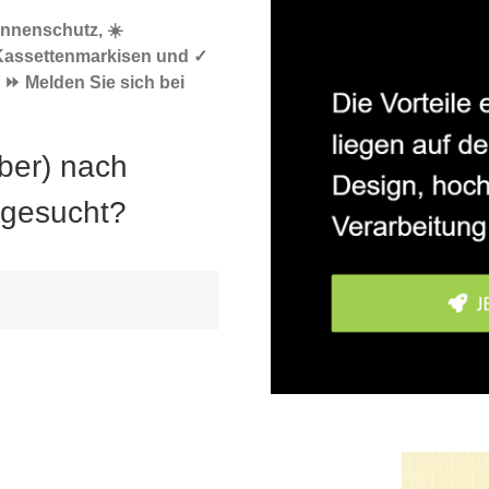
onnenschutz, ☀️
Kassettenmarkisen und ✓
 ⏩ Melden Sie sich bei
ber) nach
 gesucht?