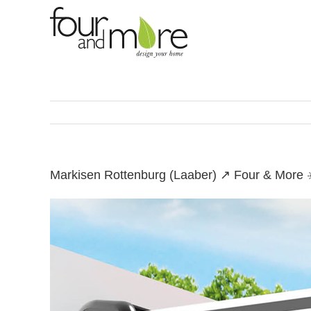
Skip
to
content
Markisen Rottenburg (Laaber) ↗️ Four & More