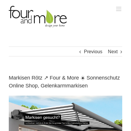
Skip
to
content
Previous
Next
Markisen Rötz ↗️ Four & More ☀️ Sonnenschutz
Online Shop, Gelenkarmmarkisen