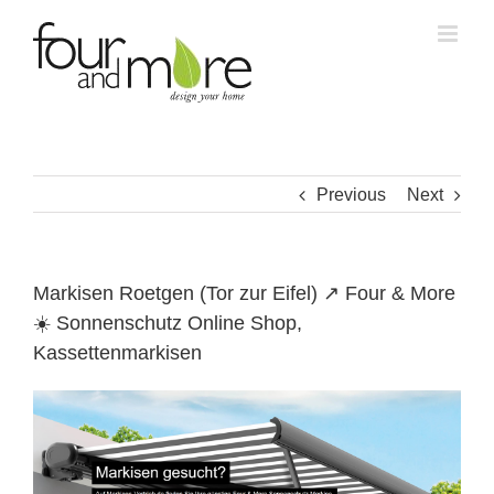
Skip
to
content
Previous
Next
Markisen Roetgen (Tor zur Eifel) ↗️ Four & More
☀️ Sonnenschutz Online Shop,
Kassettenmarkisen