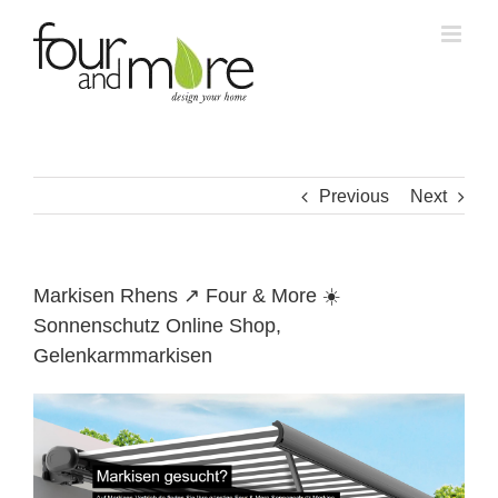
Skip
to
content
Previous
Next
Markisen Rhens ↗️ Four & More ☀️
Sonnenschutz Online Shop,
Gelenkarmmarkisen