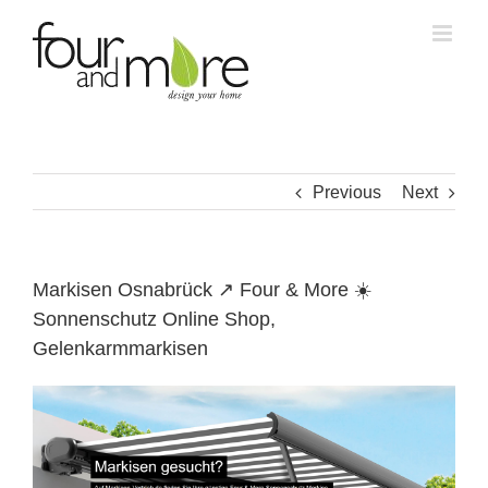
Skip
to
content
Previous
Next
Markisen Osnabrück ↗️ Four & More ☀️
Sonnenschutz Online Shop,
Gelenkarmmarkisen