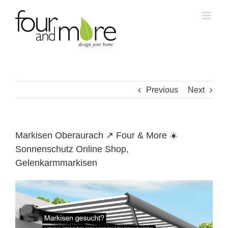
Skip
to
content
Previous
Next
Markisen Oberaurach ↗️ Four & More ☀️
Sonnenschutz Online Shop,
Gelenkarmmarkisen