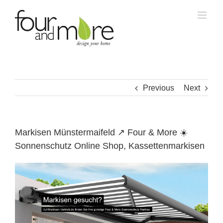
Skip
to
content
Previous
Next
Markisen Münstermaifeld ↗️ Four & More ☀️
Sonnenschutz Online Shop, Kassettenmarkisen