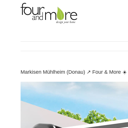
Skip
to
content
Markisen Mühlheim (Donau) ↗️ Four & More ☀️