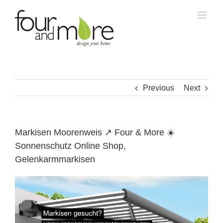
Skip
to
content
Previous
Next
Markisen Moorenweis ↗️ Four & More ☀️
Sonnenschutz Online Shop,
Gelenkarmmarkisen