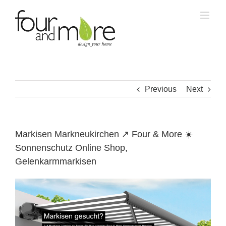
Skip
to
content
Previous
Next
Markisen Markneukirchen ↗️ Four & More ☀️
Sonnenschutz Online Shop,
Gelenkarmmarkisen