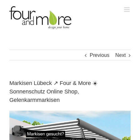
Skip
to
content
Previous
Next
Markisen Lübeck ↗️ Four & More ☀️
Sonnenschutz Online Shop,
Gelenkarmmarkisen