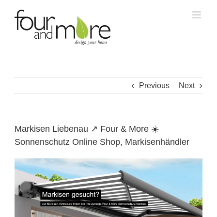
Skip
to
content
Previous
Next
Markisen Liebenau ↗️ Four & More ☀️
Sonnenschutz Online Shop, Markisenhändler