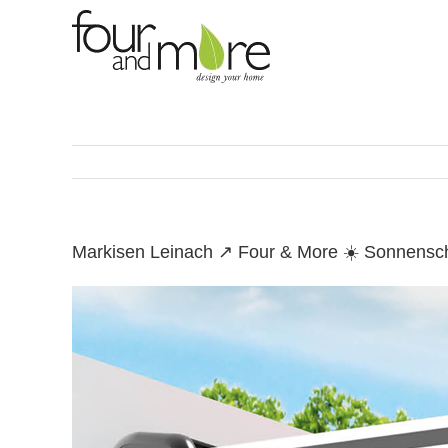
Skip
to
content
Markisen Leinach ↗️ Four & More ☀️ Sonnensc