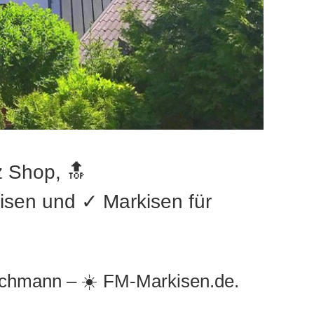
 Shop, 🔝
sen und ✓ Markisen für
achmann – ☀️ FM-Markisen.de.