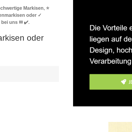
ochwertige Markisen, ⭐
enmarkisen oder ✓
bei uns ✉ ✔️.
rkisen oder