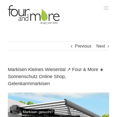
Skip
to
content
Previous
Next
Markisen Kleines Wiesental ↗️ Four & More ☀️
Sonnenschutz Online Shop,
Gelenkarmmarkisen