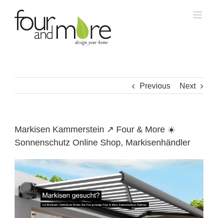
Skip
to
content
Previous
Next
Markisen Kammerstein ↗️ Four & More ☀️
Sonnenschutz Online Shop, Markisenhändler