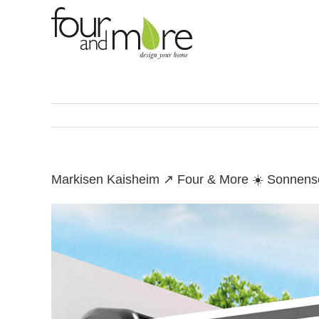
Skip
to
content
Markisen Kaisheim ↗️ Four & More ☀️ Sonnens