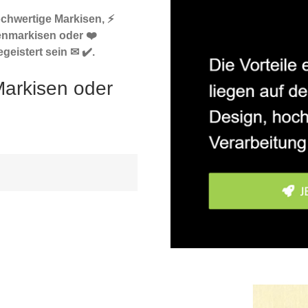
ochwertige Markisen, ⚡
enmarkisen oder ❤️
eistert sein ✉ ✔️.
Markisen oder