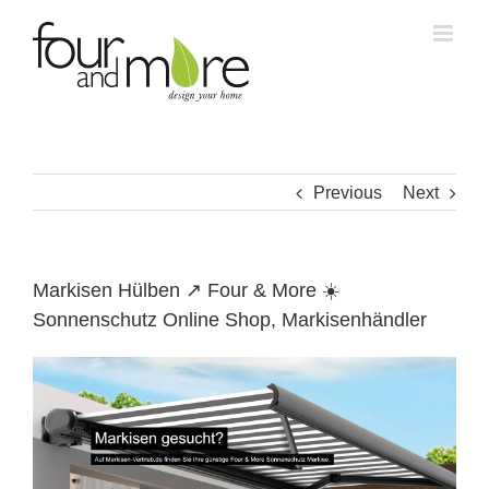
Skip
to
content
Previous
Next
Markisen Hülben ↗️ Four & More ☀️
Sonnenschutz Online Shop, Markisenhändler