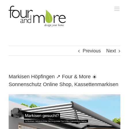
Skip
to
content
Previous
Next
Markisen Höpfingen ↗️ Four & More ☀️
Sonnenschutz Online Shop, Kassettenmarkisen