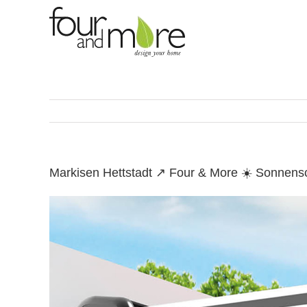
Skip
to
content
Markisen Hettstadt ↗️ Four & More ☀️ Sonnens