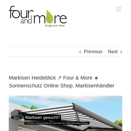
Skip
to
content
Previous
Next
Markisen Heideblick ↗️ Four & More ☀️
Sonnenschutz Online Shop, Markisenhändler