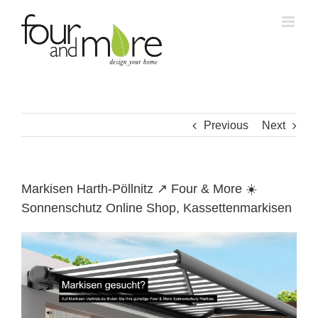
Skip
to
content
Previous
Next
Markisen Harth-Pöllnitz ↗️ Four & More ☀️
Sonnenschutz Online Shop, Kassettenmarkisen