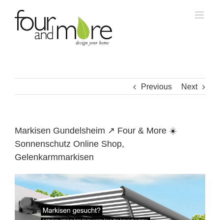
Skip
to
content
Previous
Next
Markisen Gundelsheim ↗️ Four & More ☀️
Sonnenschutz Online Shop,
Gelenkarmmarkisen