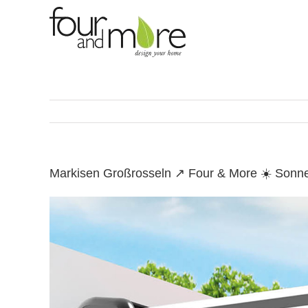
Skip
to
content
Markisen Großrosseln ↗️ Four & More ☀️ Sonn