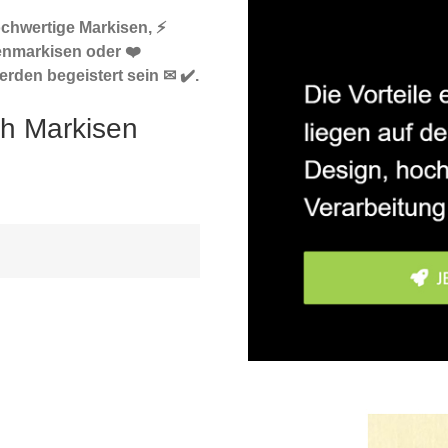
ochwertige Markisen, ⚡
enmarkisen oder ❤️
rden begeistert sein ✉ ✔️.
ch Markisen