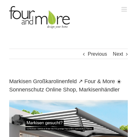
Skip
to
content
Previous
Next
Markisen Großkarolinenfeld ↗️ Four & More ☀️
Sonnenschutz Online Shop, Markisenhändler